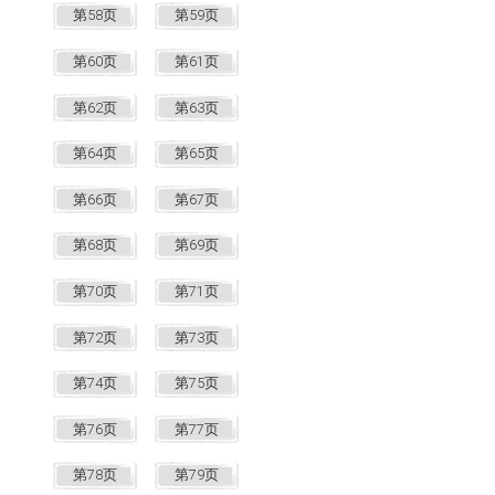
第46页
第47页
第48页
第49页
第50页
第51页
第52页
第53页
第54页
第55页
第56页
第57页
第58页
第59页
第60页
第61页