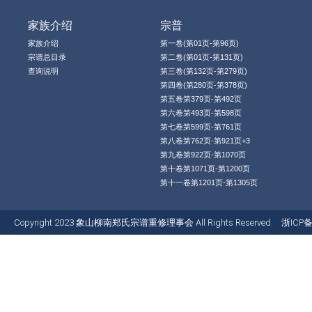
第80页
第81页
第82页
第83页
第84页
第85页
第86页
第87页
第88页
第89页
第90页
第91页
第92页
第93页
第94页
第95页
第96页