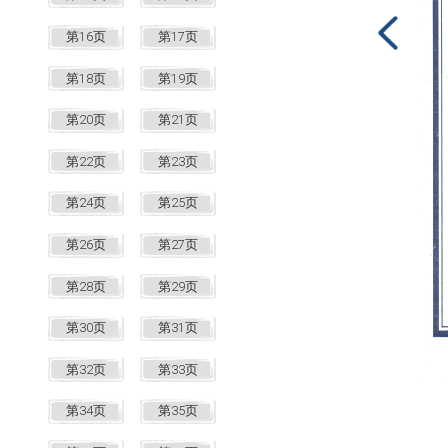
第10页
第11页
第12页
第13页
第14页
第15页
第16页
第17页
第18页
第19页
第20页
第21页
第22页
第23页
第24页
第25页
第26页
第27页