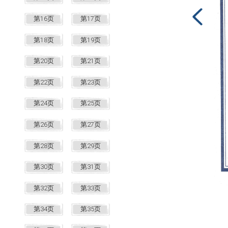
第10页
第11页
第12页
第13页
第14页
第15页
第16页
第17页
第18页
第19页
第20页
第21页
第22页
第23页
第24页
第25页
第26页
第27页