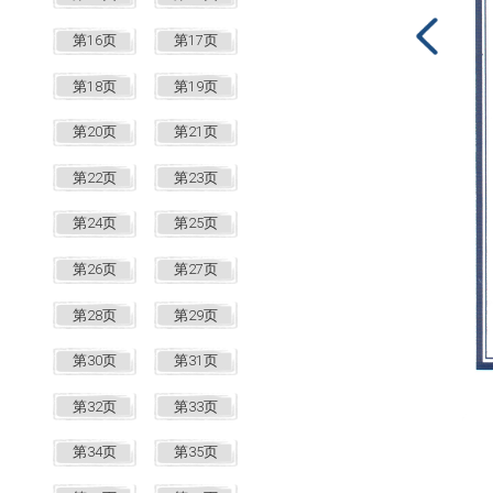
第10页
第11页
第12页
第13页
第14页
第15页
第16页
第17页
第18页
第19页
第20页
第21页
第22页
第23页
第24页
第25页
第26页
第27页